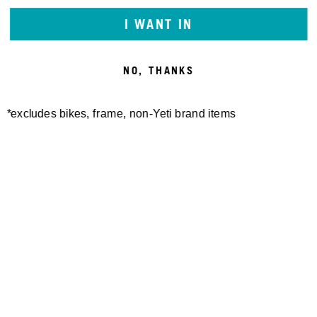
Online-Streitbeilegung (OS) bereit: https://consumer-
I WANT IN
redress.ec.europa.eu/index_en
Der Inhalt externer Websites, auf die von dieser
NO, THANKS
Website verlinkt wird, liegt in der alleinigen
Verantwortung der jeweiligen Betreiber.
*excludes bikes, frame, non-Yeti brand items
Newsletter Sign up
Technology
Special Projects
Bike Setup
Help Center