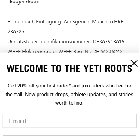
Hoogendoorn
Firmenbuch-Eintragung: Amtsgericht München HRB
286725
Umsatzsteuer-Identifikationsnummer: DE363918615
WEEE Elektrogeraete: WEEE-Reg.-Nr. DE 66236242
WEEE Batterie: WEEE-Reg.-Nr. DE 27581509
WELCOME TO THE YETI ROOTS
Kontakt:
Get 20% off your first order* and join riders who live for
Telefon: +49 8026 2064990
the trail. New product drops, athlete updates, and stories
Email:
hello@yeticycles.com
worth telling.
Online-Streitbeilegung:
Die Europäische Kommission stellt eine Plattform zur