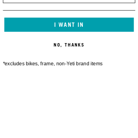
I WANT IN
NO, THANKS
*excludes bikes, frame, non-Yeti brand items
Newsletter Sign up
Technology
Special Projects
Bike Setup
Help Center
Compare
Suspension Setup