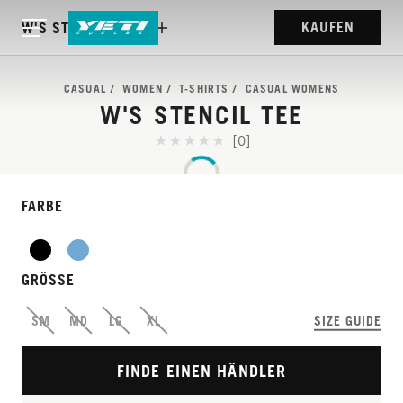
KAUFEN
W'S STENCIL TEE
CASUAL
WOMEN
T-SHIRTS
CASUAL WOMENS
W'S STENCIL TEE
[0]
FARBE
GRÖSSE
SM
MD
LG
XL
SIZE GUIDE
FINDE EINEN HÄNDLER