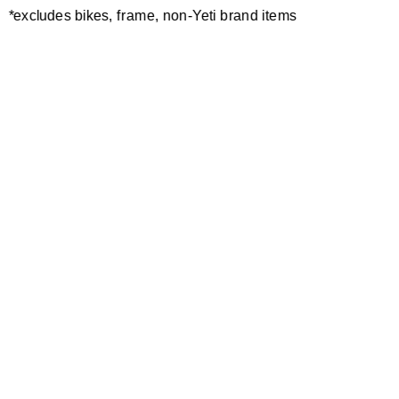
*excludes bikes, frame, non-Yeti brand items
Newsletter Sign up
Technology
Special Projects
Bike Setup
Help Center
Compare
Suspension Setup
Manuals
Warranty
Bike Registration
Patents
Contact Us
Dealer Locator
Shipping / Returns
Careers
Bike History