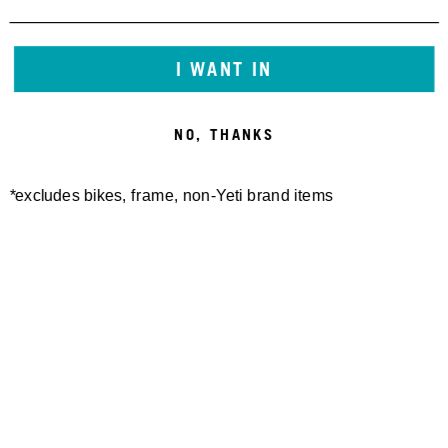
I WANT IN
NO, THANKS
*excludes bikes, frame, non-Yeti brand items
Newsletter Sign up
Technology
Special Projects
Bike Setup
Help Center
Compare
Suspension Setup