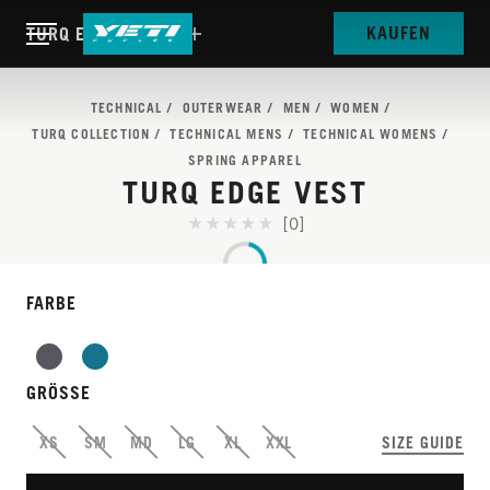
KAUFEN
TURQ EDGE VEST
TECHNICAL
OUTERWEAR
MEN
WOMEN
TURQ COLLECTION
TECHNICAL MENS
TECHNICAL WOMENS
SPRING APPAREL
TURQ EDGE VEST
[0]
FARBE
TURQ
HALTE DEN
GRÖSSE
OBERKÖRPER WARM
XS
SM
MD
LG
XL
XXL
SIZE GUIDE