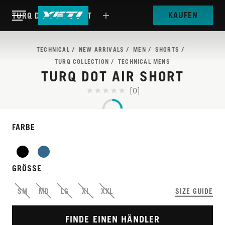
KAUFEN
TURQ DOT AIR SHORT
TECHNICAL
NEW ARRIVALS
MEN
SHORTS
TURQ COLLECTION
TECHNICAL MENS
TURQ DOT AIR SHORT
[0]
FARBE
TURQ IST EIN
GRÖSSE
SYNONYM FÜR DAS
SM
MD
LG
XL
XXL
SIZE GUIDE
BESTE.
FINDE EINEN HÄNDLER