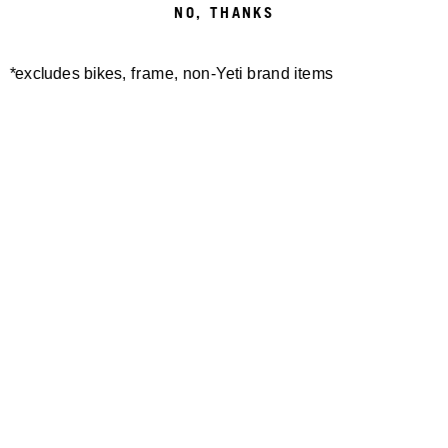
NO, THANKS
*excludes bikes, frame, non-Yeti brand items
Newsletter Sign up
Technology
Special Projects
Bike Setup
Help Center
Compare
Suspension Setup
Manuals
Warranty
Bike Registration
Patents
Contact Us
Dealer Locator