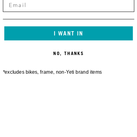
I WANT IN
NO, THANKS
*excludes bikes, frame, non-Yeti brand items
Newsletter Sign up
Technology
Special Projects
Bike Setup
Help Center