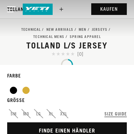
KAUFEN
TOLLAND L/S JERSEY
TECHNICAL
NEW ARRIVALS
MEN
JERSEYS
TECHNICAL MENS
SPRING APPAREL
TOLLAND L/S JERSEY
[0]
FARBE
EIN BEWÄHRTES
GRÖSSE
LANGÄRMELIGES FAHR-
SM
MD
LG
XL
XXL
SIZE GUIDE
JERSEY.
FINDE EINEN HÄNDLER