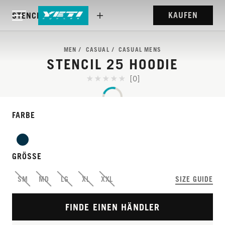
KAUFEN
STENCIL 25 HOODIE
MEN
CASUAL
CASUAL MENS
STENCIL 25 HOODIE
[0]
FARBE
GRÖSSE
SM
MD
LG
XL
XXL
SIZE GUIDE
FINDE EINEN HÄNDLER