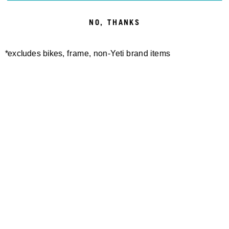
NO, THANKS
*excludes bikes, frame, non-Yeti brand items
Newsletter Sign up
Technology
Special Projects
Bike Setup
Help Center
Compare
Suspension Setup
Manuals
Warranty
Bike Registration
Patents