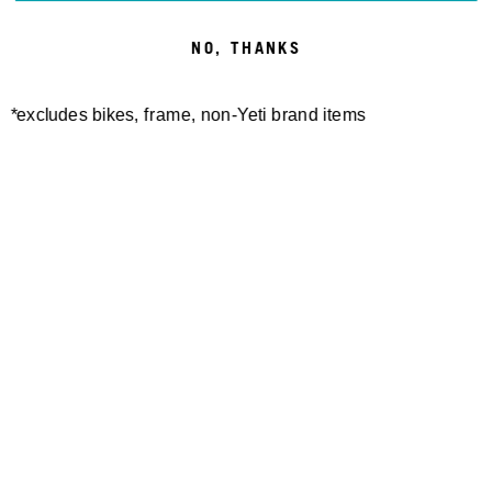
NO, THANKS
*excludes bikes, frame, non-Yeti brand items
Newsletter Sign up
Technology
Special Projects
Bike Setup
Help Center
Compare
Suspension Setup
Manuals
Warranty
Bike Registration
Patents