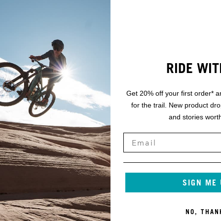
RIDE WIT
Get 20% off your first order* a
for the trail. New product dr
and stories worth
SIGN ME
NO, THAN