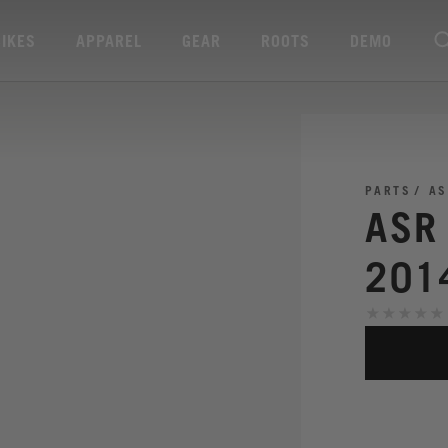
BIKES
APPAREL
GEAR
ROOTS
DEMO
PARTS
AS
ASR
201