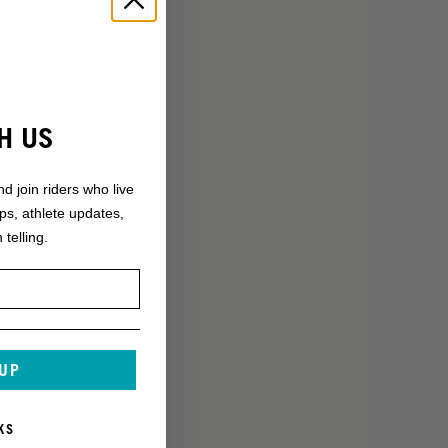
H US
nd join riders who live
ops, athlete updates,
 telling.
 UP
KS