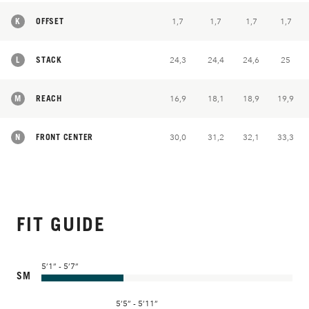
K
OFFSET
1,7
1,7
1,7
1,7
L
STACK
24,3
24,4
24,6
25
M
REACH
16,9
18,1
18,9
19,9
N
FRONT CENTER
30,0
31,2
32,1
33,3
FIT GUIDE
5’1” - 5’7”
SM
5’5” - 5’11”