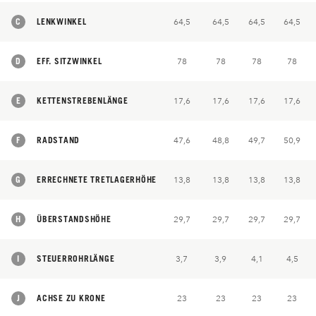
C
LENKWINKEL
64,5
64,5
64,5
64,5
D
EFF. SITZWINKEL
78
78
78
78
E
KETTENSTREBENLÄNGE
17,6
17,6
17,6
17,6
F
RADSTAND
47,6
48,8
49,7
50,9
G
ERRECHNETE TRETLAGERHÖHE
13,8
13,8
13,8
13,8
H
ÜBERSTANDSHÖHE
29,7
29,7
29,7
29,7
I
STEUERROHRLÄNGE
3,7
3,9
4,1
4,5
J
ACHSE ZU KRONE
23
23
23
23