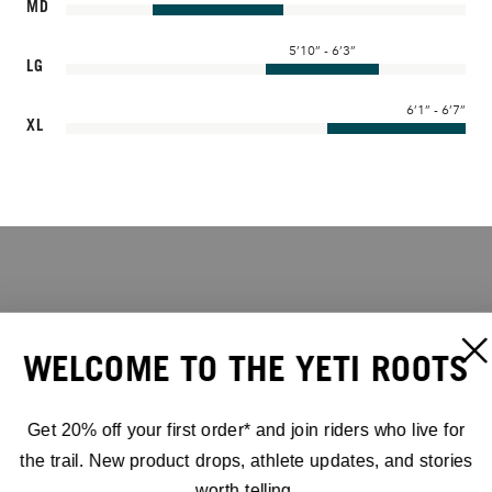
MD
5’10” - 6’3”
LG
6’1” - 6’7”
XL
WELCOME TO THE YETI ROOTS
Get 20% off your first order* and join riders who live for
the trail. New product drops, athlete updates, and stories
worth telling.