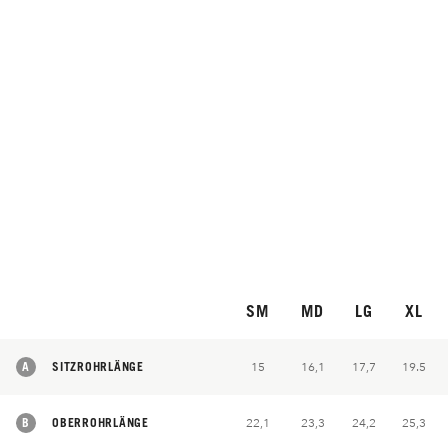
SM
MD
LG
XL
A
SITZROHRLÄNGE
15
16,1
17,7
19.5
B
OBERROHRLÄNGE
22,1
23,3
24,2
25,3