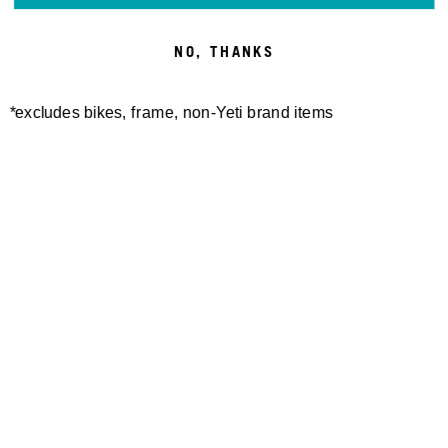
NO, THANKS
*excludes bikes, frame, non-Yeti brand items
Newsletter Sign up
Technology
Special Projects
Bike Setup
Help Center
Compare
Suspension Setup
Manuals
Warranty
Bike Registration
Patents