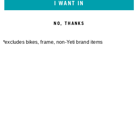
I WANT IN
NO, THANKS
*excludes bikes, frame, non-Yeti brand items
Newsletter Sign up
Technology
Special Projects
Bike Setup
Help Center
Compare
Suspension Setup
Manuals
Warranty
Bike Registration