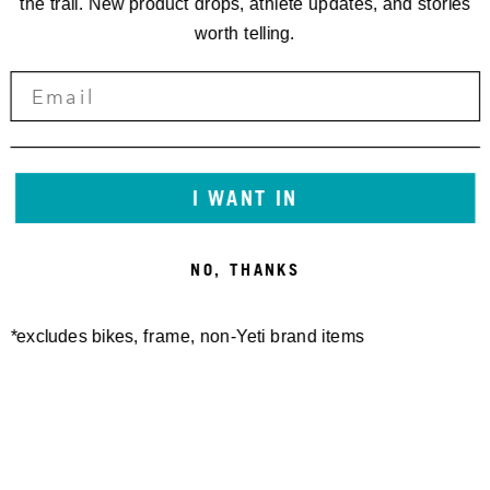
the trail. New product drops, athlete updates, and stories
worth telling.
I WANT IN
NO, THANKS
*excludes bikes, frame, non-Yeti brand items
Newsletter Sign up
Technology