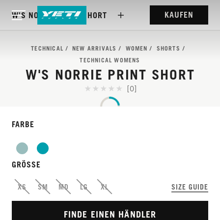
KAUFEN
W'S NORRIE PRINT SHORT
TECHNICAL
NEW ARRIVALS
WOMEN
SHORTS
TECHNICAL WOMENS
W'S NORRIE PRINT SHORT
[0]
FARBE
VERFEINERT FÜR
GRÖSSE
KOMFORT, ENTWICKELT
XS
SM
MD
LG
XL
SIZE GUIDE
FÜR DIE LANGE FAHRT.
FINDE EINEN HÄNDLER