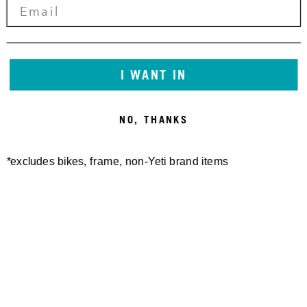
I WANT IN
NO, THANKS
*excludes bikes, frame, non-Yeti brand items
Newsletter Sign up
Technology
Special Projects
Bike Setup
Help Center