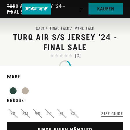
TURQ AIR S/S JERSEY '24 -
KAUFEN
FINAL SALE
SALE
FINAL SALE
MENS SALE
TURQ AIR S/S JERSEY '24 -
FINAL SALE
[0]
FARBE
TURQ
LIGHTWEIGHT
BREATHABILITY -
GRÖSSE
MAXIMIZED.
XS
SM
MD
LG
XL
XXL
SIZE GUIDE
FINDE EINEN HÄNDLER