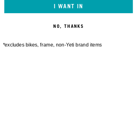
I WANT IN
NO, THANKS
*excludes bikes, frame, non-Yeti brand items
Newsletter Sign up
Technology
Special Projects
Bike Setup
Help Center
Compare
Suspension Setup
Manuals
Warranty