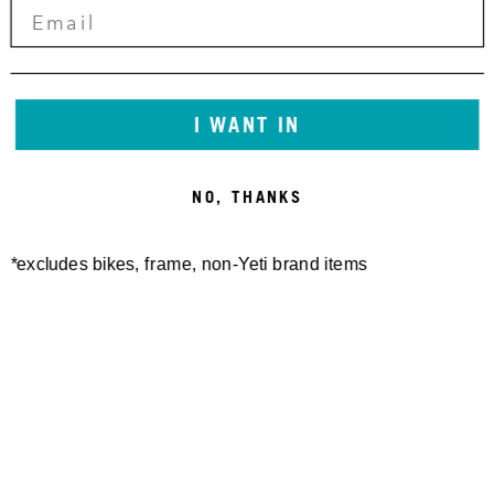
I WANT IN
NO, THANKS
*excludes bikes, frame, non-Yeti brand items
Newsletter Sign up
Technology
Special Projects
Bike Setup
Help Center