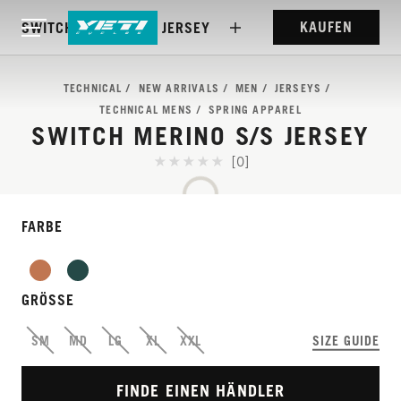
KAUFEN
SWITCH MERINO S/S JERSEY
TECHNICAL
NEW ARRIVALS
MEN
JERSEYS
TECHNICAL MENS
SPRING APPAREL
SWITCH MERINO S/S JERSEY
[0]
FARBE
GRÖSSE
NACHHALTIGE WOLL-
SM
MD
LG
XL
XXL
SIZE GUIDE
PERFORMANCE
FINDE EINEN HÄNDLER