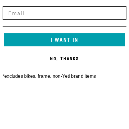
I WANT IN
NO, THANKS
*excludes bikes, frame, non-Yeti brand items
Newsletter Sign up
Technology
Special Projects
Bike Setup