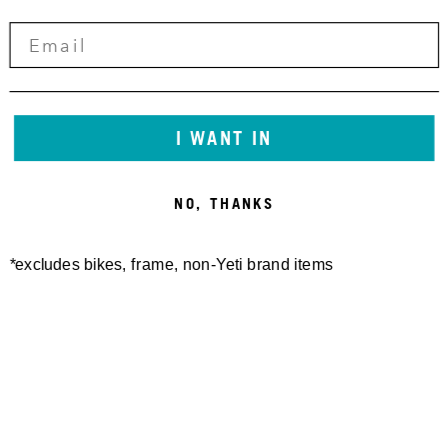
I WANT IN
NO, THANKS
*excludes bikes, frame, non-Yeti brand items
Newsletter Sign up
Technology
Special Projects
Bike Setup