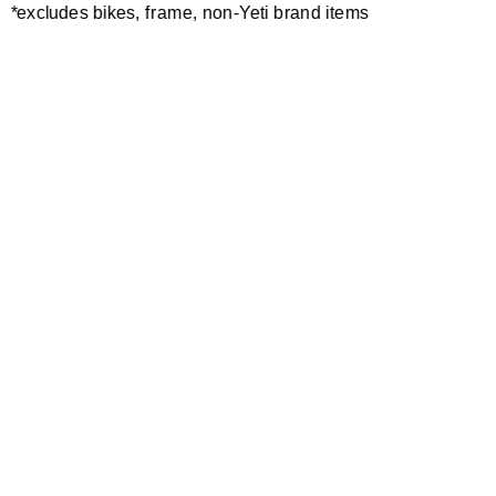
*excludes bikes, frame, non-Yeti brand items
Newsletter Sign up
Technology
Special Projects
Bike Setup
Help Center
Compare
Suspension Setup
Manuals
Warranty
Bike Registration
Patents
Contact Us
Dealer Locator
Shipping / Returns
Careers
Bike History