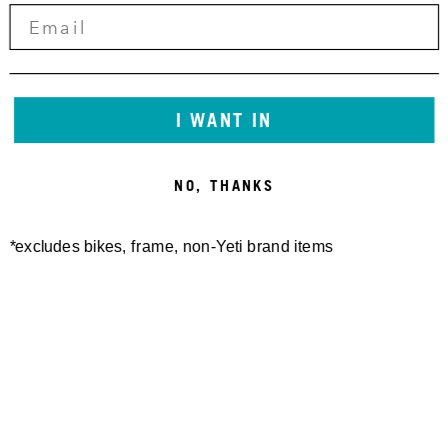
I WANT IN
NO, THANKS
*excludes bikes, frame, non-Yeti brand items
Newsletter Sign up
Technology
Special Projects
Bike Setup
Help Center