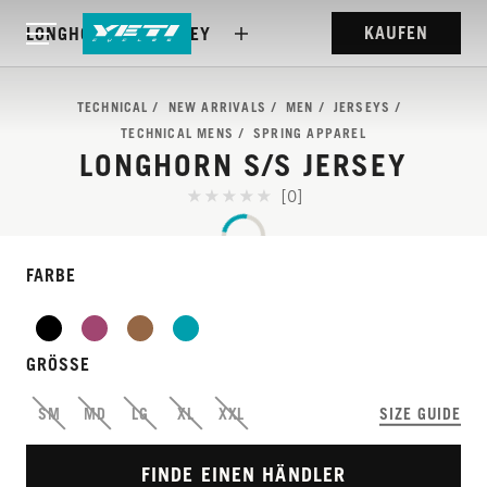
KAUFEN
LONGHORN S/S JERSEY
TECHNICAL
NEW ARRIVALS
MEN
JERSEYS
TECHNICAL MENS
SPRING APPAREL
LONGHORN S/S JERSEY
[0]
FARBE
GRÖSSE
SM
MD
LG
XL
XXL
SIZE GUIDE
FINDE EINEN HÄNDLER