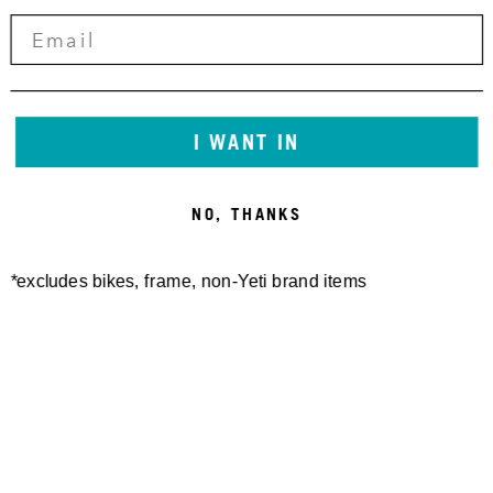
I WANT IN
NO, THANKS
*excludes bikes, frame, non-Yeti brand items
Newsletter Sign up
Technology
Special Projects
Bike Setup