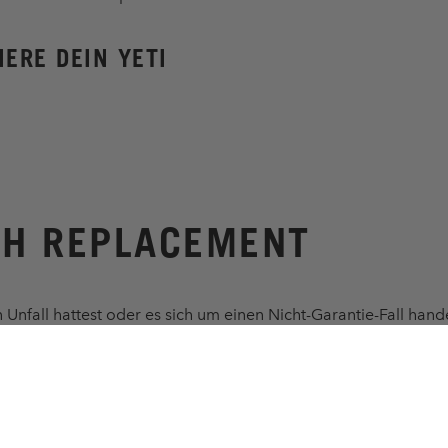
IERE DEIN YETI
H REPLACEMENT
n Unfall hattest oder es sich um einen Nicht-Garantie-Fall hand
inem angemessenen Ersatzpreis wieder auf den Trail. Es gelten
 wie oben.