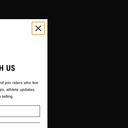
H US
nd join riders who live
ops, athlete updates,
 telling.