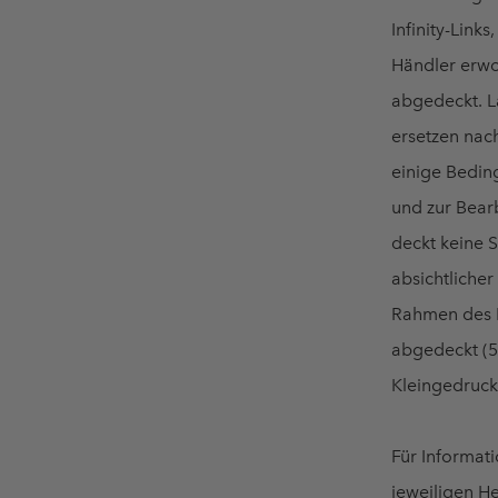
Infinity-Links
Händler erwo
abgedeckt. L
ersetzen nac
einige Bedin
und zur Bearb
deckt keine 
absichtlicher
Rahmen des M
abgedeckt (5 
Kleingedruck
Für Informati
jeweiligen H