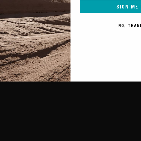
SIGN ME
NO, THAN