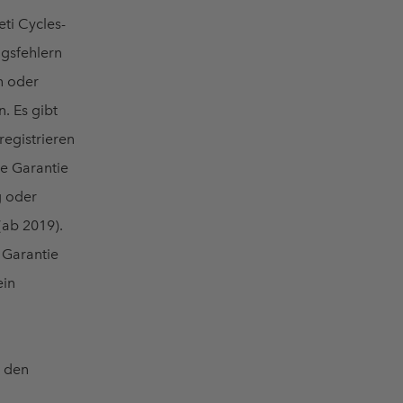
eti Cycles-
gsfehlern
n oder
. Es gibt
registrieren
ie Garantie
g oder
(ab 2019).
 Garantie
ein
e den