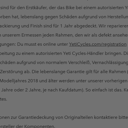
, sind für den Erstkäufer, der das Bike bei einem autorisierten Y
rben hat, lebenslang gegen Schäden aufgrund von Herstellun
ackierung und Finish sind für 1 Jahr abgedeckt. Wir repariere
h unserem Ermessen jeden Rahmen, den wir als defekt ansehen
gungen: Du musst es online unter
YetiCycles.com/registration
eitung zu einem autorisierten Yeti Cycles-Händler bringen. D
Schäden aufgrund von normalem Verschleiß, Vernachlässigun
 Zerstörung ab. Die lebenslange Garantie gilt für alle Rahmen 
odelljahres 2018 und älter werden unter unserer vorherigen
Jahre oder 2 Jahre, je nach Kaufdatum). So einfach ist das. K
tes.
onen zur Garantiedeckung von Originalteilen kontaktiere bitt
ersteller der Komponenten.