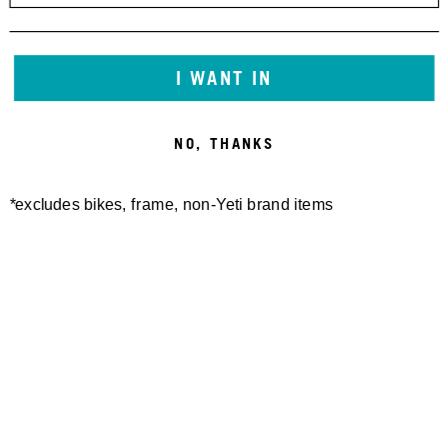
I WANT IN
NO, THANKS
*excludes bikes, frame, non-Yeti brand items
Newsletter Sign up
Technology
Special Projects
Bike Setup
Help Center
Compare
Suspension Setup