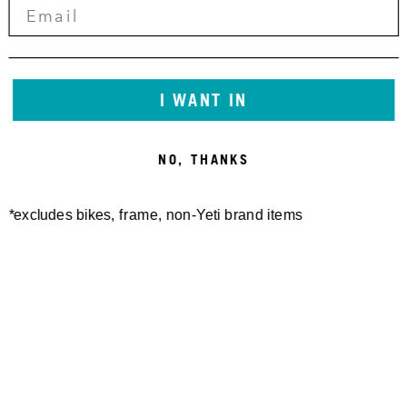
I WANT IN
NO, THANKS
*excludes bikes, frame, non-Yeti brand items
Newsletter Sign up
Technology
Special Projects
Bike Setup
Help Center