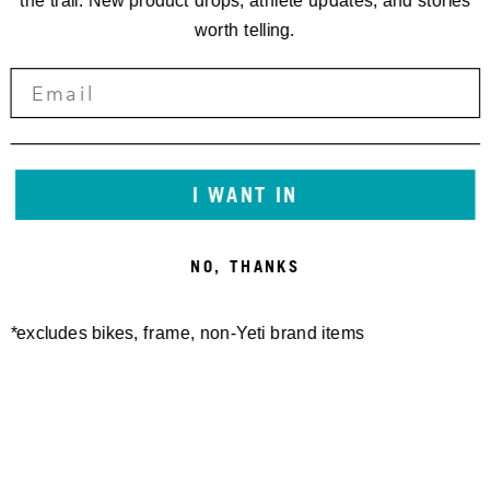
the trail. New product drops, athlete updates, and stories
worth telling.
I WANT IN
NO, THANKS
*excludes bikes, frame, non-Yeti brand items
Newsletter Sign up
Technology