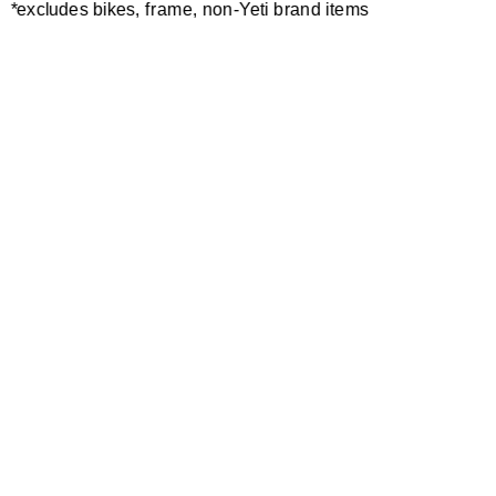
*excludes bikes, frame, non-Yeti brand items
Newsletter Sign up
Technology
Special Projects
Bike Setup
Help Center
Compare
Suspension Setup
Manuals
Warranty
Bike Registration
Patents
Contact Us
Dealer Locator
Shipping / Returns
Careers
Bike History