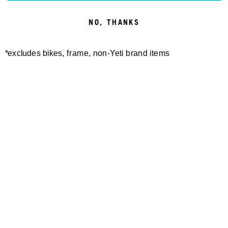
NO, THANKS
*excludes bikes, frame, non-Yeti brand items
Newsletter Sign up
Technology
Special Projects
Bike Setup
Help Center
Compare
Suspension Setup
Manuals
Warranty
Bike Registration
Patents