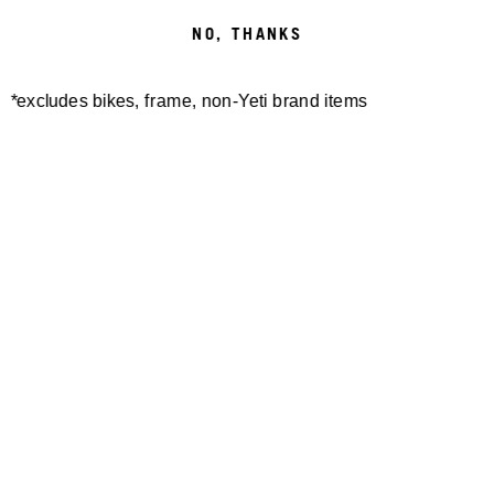
NO, THANKS
*excludes bikes, frame, non-Yeti brand items
Newsletter Sign up
Technology
Special Projects
Bike Setup
Help Center
Compare
Suspension Setup
Manuals
Warranty
Bike Registration
Patents
Contact Us