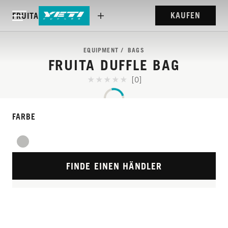
KAUFEN
FRUITA DUFFLE BAG
EQUIPMENT
BAGS
FRUITA DUFFLE BAG
[0]
FARBE
FÜR DEN FALL, DASS
FINDE EINEN HÄNDLER
ALLES MITKOMMEN
MUSS.