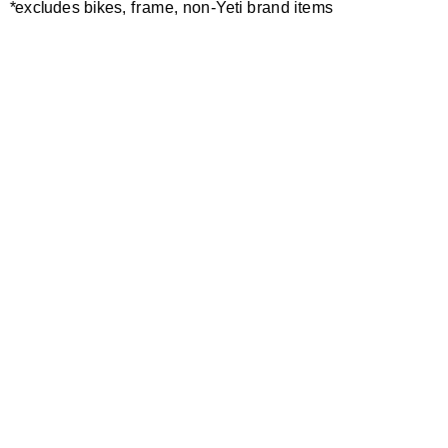
*excludes bikes, frame, non-Yeti brand items
Newsletter Sign up
Technology
Special Projects
Bike Setup
Help Center
Compare
Suspension Setup
Manuals
Warranty
Bike Registration
Patents
Contact Us
Dealer Locator
Shipping / Returns
Careers
Bike History