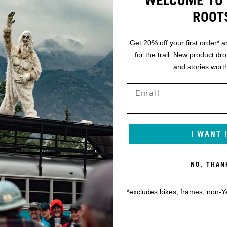
ROOT
K
GABELACHSE ZU KRONE
Get 20% off your first order* a
L
GABEL-OFFSET
for the trail. New product dr
and stories worth
M
STACK
N
REACH
I WANT 
O
FRONT CENTER
P
VERTIKALER FEDERWEG
NO, THAN
*excludes bikes, frames, non-Y