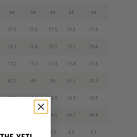
64
64
64
64
64
77,5
77,5
77,5
77,5
77,5
72,1
72,6
72,7
73,1
73,6
17,2
17,3
17,4
17,4
17,5
47,7
49
50
51,3
52,3
13,9
13,9
13,9
13,9
13,9
28,9
29,3
29,5
29,7
29,8
3,8
4,0
4,2
4,6
5,5
THE YETI