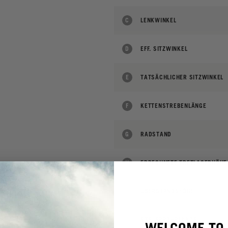
C
LENKWINKEL
D
EFF. SITZWINKEL
E
TATSÄCHLICHER SITZWINKEL
F
KETTENSTREBENLÄNGE
G
RADSTAND
H
ERRECHNETE TRETLAGERHÖHE
I
ÜBERSTANDSHÖHE
J
STEUERROHRLÄNGE
WELCOME TO 