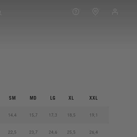
SM
MD
LG
XL
XXL
14,4
15,7
17,3
18,5
19,1
22,5
23,7
24,6
25,5
26,4