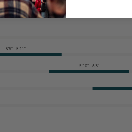
5’5” - 5’11”
5’10” - 6’3”