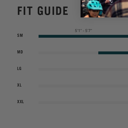
FIT GUIDE
5’1” - 5’7”
SM
MD
LG
XL
XXL