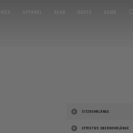
BIKES
APPAREL
GEAR
ROOTS
DEMO
A
SITZROHRLÄNGE
B
EFFEKTIVE OBERROHRLÄNGE