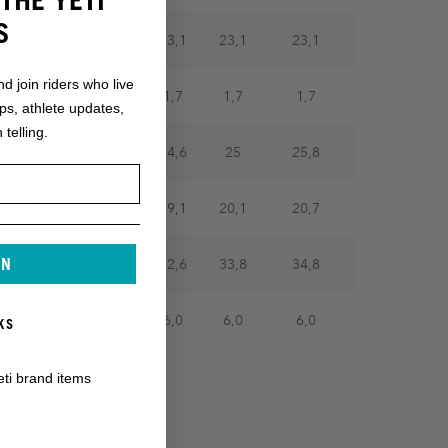
S
23,1
23,1
23,1
23,1
23,1
nd join riders who live
1,7
1,7
1,7
1,7
1,7
ops, athlete updates,
 telling.
24,2
24,4
24,6
25
25,8
17,1
18,3
19,1
20,1
20,7
IN
30,5
31,8
32,6
33,8
34,8
6,0
6,0
6,0
6,0
6,0
KS
eti brand items