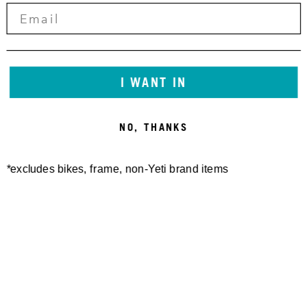
I WANT IN
NO, THANKS
*excludes bikes, frame, non-Yeti brand items
Newsletter Sign up
Technology
Special Projects
Bike Setup
Help Center