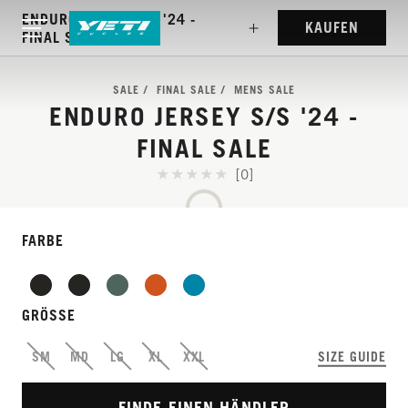
ENDURO JERSEY S/S '24 -
KAUFEN
FINAL SALE
SALE
FINAL SALE
MENS SALE
ENDURO JERSEY S/S '24 -
FINAL SALE
[0]
FARBE
FEATURE-RICH JERSEY
GRÖSSE
FOR ANY START GATE
SM
MD
LG
XL
XXL
SIZE GUIDE
FINDE EINEN HÄNDLER