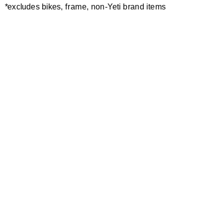
*excludes bikes, frame, non-Yeti brand items
Newsletter Sign up
Technology
Special Projects
Bike Setup
Help Center
Compare
Suspension Setup
Manuals
Warranty
Bike Registration
Patents
Contact Us
Dealer Locator
Shipping / Returns
Careers
Bike History