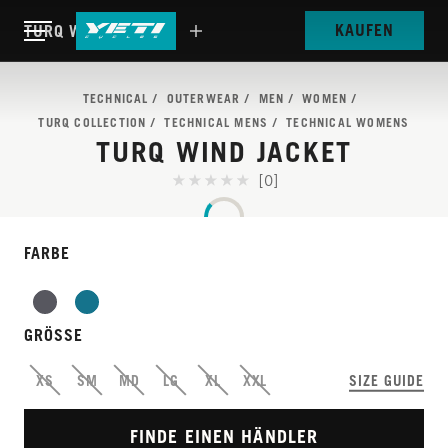
KAUFEN
TURQ WIND JACKET
TECHNICAL
OUTERWEAR
MEN
WOMEN
TURQ COLLECTION
TECHNICAL MENS
TECHNICAL WOMENS
TURQ WIND JACKET
[0]
FARBE
TURQ
GRÖSSE
PACKBARER
XS
SM
MD
LG
XL
XXL
SIZE GUIDE
WINDSCHUTZ
FINDE EINEN HÄNDLER