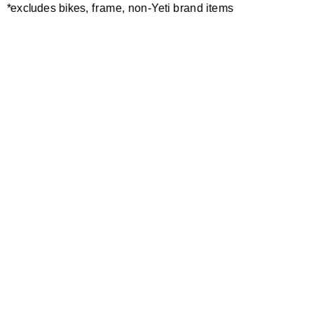
*excludes bikes, frame, non-Yeti brand items
Newsletter Sign up
Technology
Special Projects
Bike Setup
Help Center
Compare
Suspension Setup
Manuals
Warranty
Bike Registration
Patents
Contact Us
Dealer Locator
Shipping / Returns
Careers
Bike History