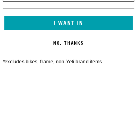
I WANT IN
NO, THANKS
*excludes bikes, frame, non-Yeti brand items
Newsletter Sign up
Technology
Special Projects
Bike Setup
Help Center
Compare
Suspension Setup