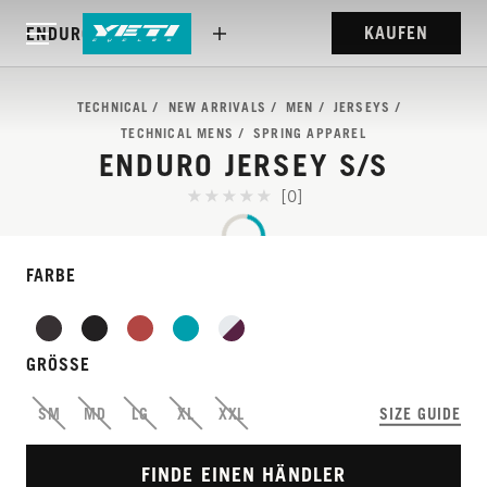
KAUFEN
ENDURO JERSEY S/S
TECHNICAL
NEW ARRIVALS
MEN
JERSEYS
TECHNICAL MENS
SPRING APPAREL
ENDURO JERSEY S/S
[0]
RENNTEAM-
FARBE
ERPROBTES,
FUNKTIONSREICHES
GRÖSSE
TRIKOT FÜR JEDES
SM
MD
LG
XL
XXL
SIZE GUIDE
STARTGATTER.
FINDE EINEN HÄNDLER