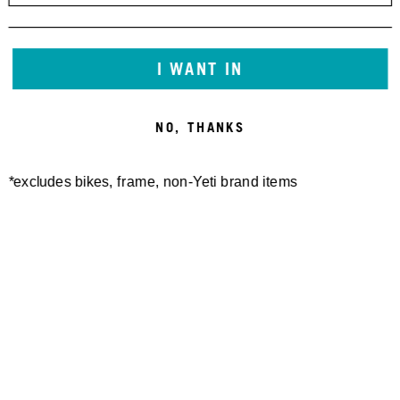
I WANT IN
NO, THANKS
*excludes bikes, frame, non-Yeti brand items
Newsletter Sign up
Technology
Special Projects
Bike Setup
Help Center
Compare
Suspension Setup