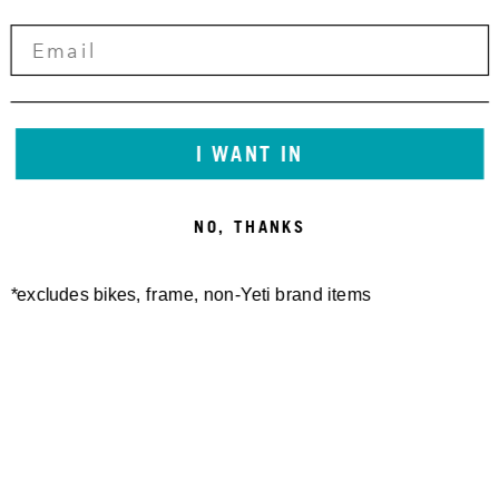
I WANT IN
NO, THANKS
*excludes bikes, frame, non-Yeti brand items
Newsletter Sign up
Technology
Special Projects
Bike Setup