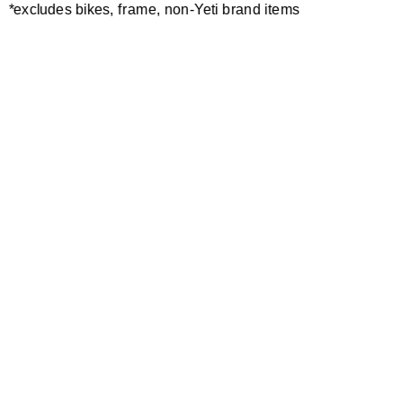
*excludes bikes, frame, non-Yeti brand items
Newsletter Sign up
Technology
Special Projects
Bike Setup
Help Center
Compare
Suspension Setup
Manuals
Warranty
Bike Registration
Patents
Contact Us
Dealer Locator
Shipping / Returns
Careers
Bike History