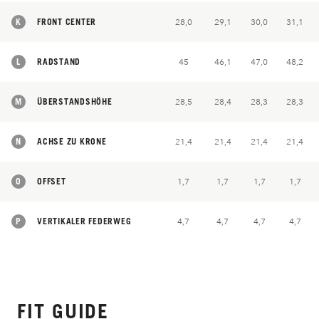
K
FRONT CENTER
28,0
29,1
30,0
31,1
L
RADSTAND
45
46,1
47,0
48,2
M
ÜBERSTANDSHÖHE
28,5
28,4
28,3
28,3
N
ACHSE ZU KRONE
21,4
21,4
21,4
21,4
O
OFFSET
1,7
1,7
1,7
1,7
P
VERTIKALER FEDERWEG
4,7
4,7
4,7
4,7
FIT GUIDE