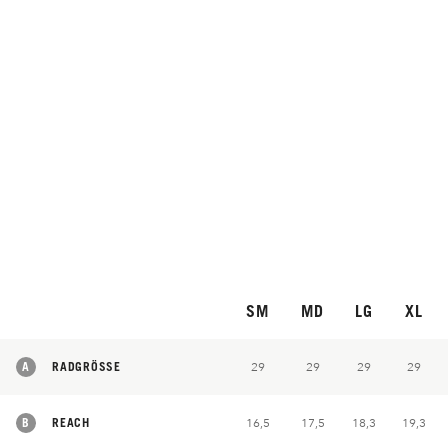
SM
MD
LG
XL
A
RADGRÖSSE
29
29
29
29
B
REACH
16,5
17,5
18,3
19,3