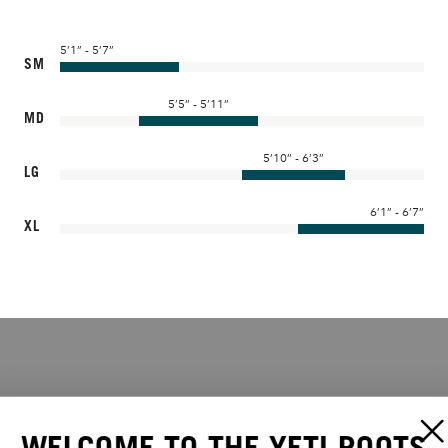
5’1” - 5’7”
SM
5’5” - 5’11”
MD
5’10” - 6’3”
LG
6’1” - 6’7”
XL
WELCOME TO THE YETI ROOTS