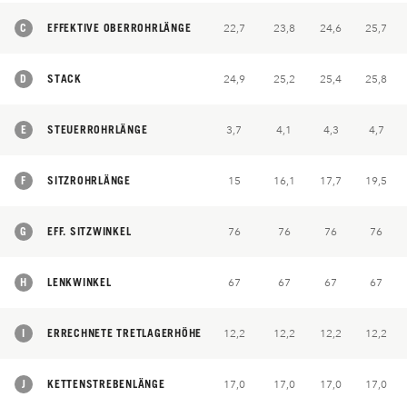
C
EFFEKTIVE OBERROHRLÄNGE
22,7
23,8
24,6
25,7
D
STACK
24,9
25,2
25,4
25,8
E
STEUERROHRLÄNGE
3,7
4,1
4,3
4,7
F
SITZROHRLÄNGE
15
16,1
17,7
19,5
G
EFF. SITZWINKEL
76
76
76
76
H
LENKWINKEL
67
67
67
67
I
ERRECHNETE TRETLAGERHÖHE
12,2
12,2
12,2
12,2
J
KETTENSTREBENLÄNGE
17,0
17,0
17,0
17,0